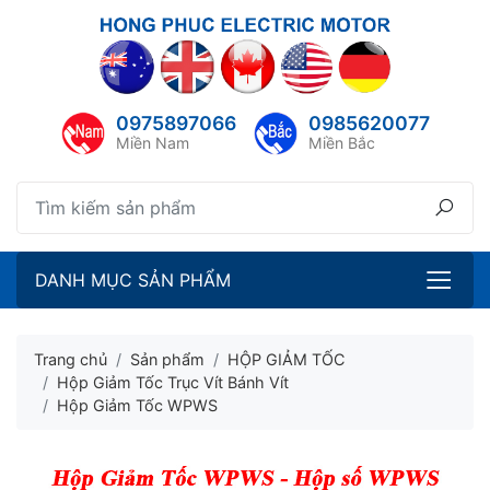
lose menu
ubmenu
0975897066
0985620077
ubmenu
Miền Nam
Miền Bắc
ubmenu
ubmenu
DANH MỤC SẢN PHẨM
Trang chủ
Sản phẩm
HỘP GIẢM TỐC
Hộp Giảm Tốc Trục Vít Bánh Vít
Hộp Giảm Tốc WPWS