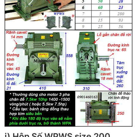
i) Hộp Số WPWS size 200