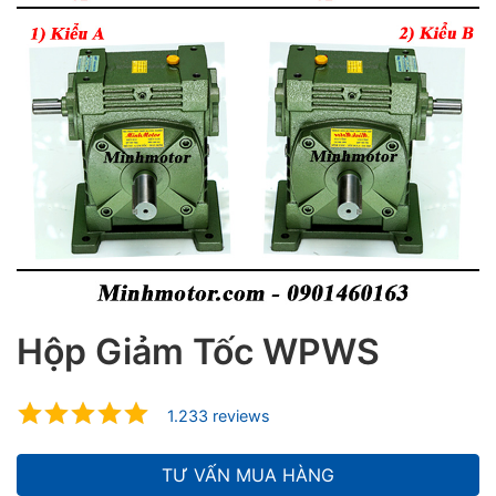
ubmenu
ubmenu
ubmenu
Hộp Giảm Tốc WPWS
1.233 reviews
TƯ VẤN MUA HÀNG