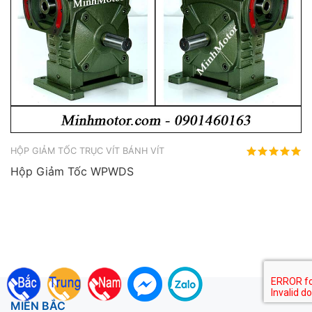
HỘP GIẢM TỐC TRỤC VÍT BÁNH VÍT
Hộp Giảm Tốc WPWDS
MIỀN BẮC