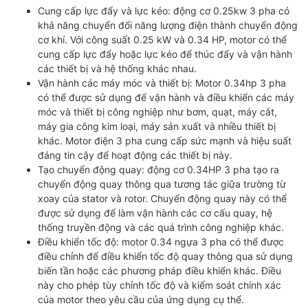
Cung cấp lực đẩy và lực kéo: động cơ 0.25kw 3 pha có
khả năng chuyển đổi năng lượng điện thành chuyển động
cơ khí. Với công suất 0.25 kW và 0.34 HP, motor có thể
cung cấp lực đẩy hoặc lực kéo để thúc đẩy và vận hành
các thiết bị và hệ thống khác nhau.
Vận hành các máy móc và thiết bị: Motor 0.34hp 3 pha
có thể được sử dụng để vận hành và điều khiển các máy
móc và thiết bị công nghiệp như bơm, quạt, máy cắt,
máy gia công kim loại, máy sản xuất và nhiều thiết bị
khác. Motor điện 3 pha cung cấp sức mạnh và hiệu suất
đáng tin cậy để hoạt động các thiết bị này.
Tạo chuyển động quay: động cơ 0.34HP 3 pha tạo ra
chuyển động quay thông qua tương tác giữa trường từ
xoay của stator và rotor. Chuyển động quay này có thể
được sử dụng để làm vận hành các cơ cấu quay, hệ
thống truyền động và các quá trình công nghiệp khác.
Điều khiển tốc độ: motor 0.34 ngựa 3 pha có thể được
điều chỉnh để điều khiển tốc độ quay thông qua sử dụng
biến tần hoặc các phương pháp điều khiển khác. Điều
này cho phép tùy chỉnh tốc độ và kiểm soát chính xác
của motor theo yêu cầu của ứng dụng cụ thể.