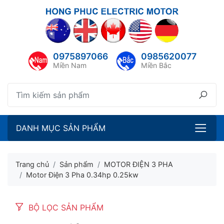
lose menu
lose menu
ubmenu
0975897066
0985620077
ubmenu
Miền Nam
Miền Bắc
ubmenu
ubmenu
DANH MỤC SẢN PHẨM
Trang chủ
Sản phẩm
MOTOR ĐIỆN 3 PHA
Motor Điện 3 Pha 0.34hp 0.25kw
BỘ LỌC SẢN PHẨM