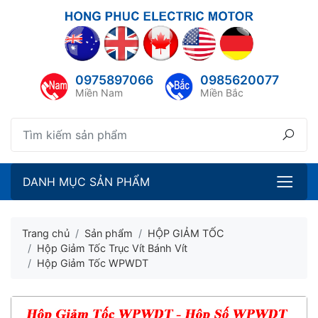
lose menu
ubmenu
0975897066
0985620077
ubmenu
Miền Nam
Miền Bắc
ubmenu
ubmenu
DANH MỤC SẢN PHẨM
Trang chủ
Sản phẩm
HỘP GIẢM TỐC
Hộp Giảm Tốc Trục Vít Bánh Vít
Hộp Giảm Tốc WPWDT