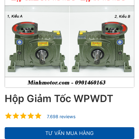
ubmenu
ubmenu
ubmenu
Hộp Giảm Tốc WPWDT
7.698 reviews
TƯ VẤN MUA HÀNG