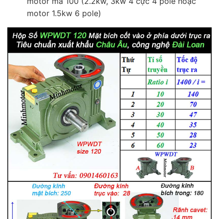
motor mã 100 (2.2kw, 3kw 4 cực 4 pole hoặc
motor 1.5kw 6 pole)