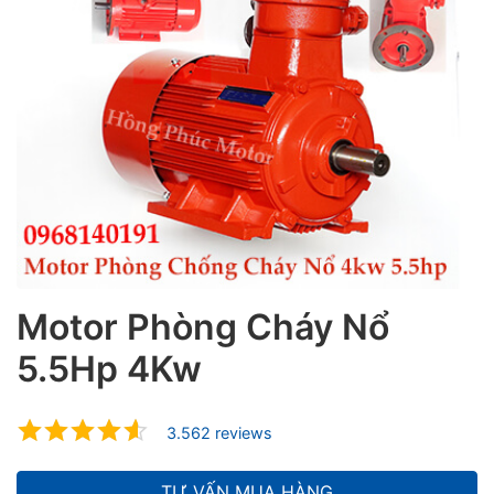
ubmenu
ubmenu
ubmenu
Motor Phòng Cháy Nổ
5.5Hp 4Kw
3.562 reviews
TƯ VẤN MUA HÀNG