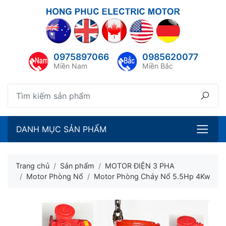
lose menu
ubmenu
0975897066
0985620077
ubmenu
Miền Nam
Miền Bắc
ubmenu
ubmenu
DANH MỤC SẢN PHẨM
Trang chủ
Sản phẩm
MOTOR ĐIỆN 3 PHA
Motor Phòng Nổ
Motor Phòng Cháy Nổ 5.5Hp 4Kw