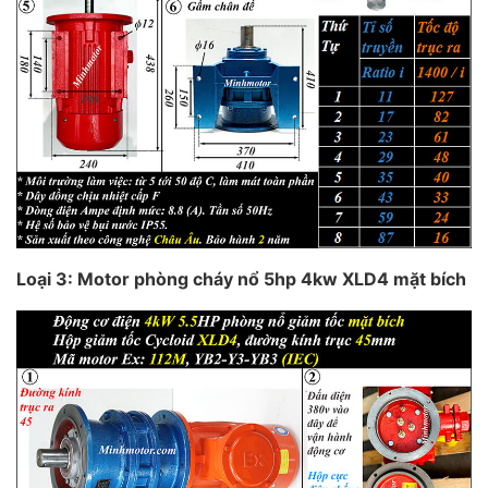
Loại 3: Motor phòng cháy nổ 5hp 4kw XLD4 mặt bích