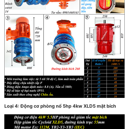
Loại 4: Động cơ phòng nổ 5hp 4kw XLD5 mặt bích