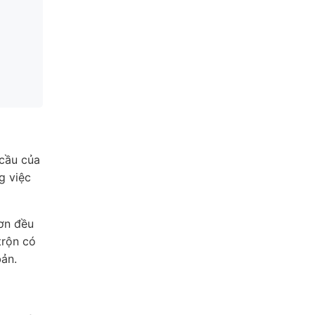
cầu của
g việc
sơn đều
trộn có
bản.