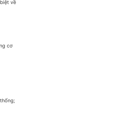
biệt về
ộng cơ
thống;