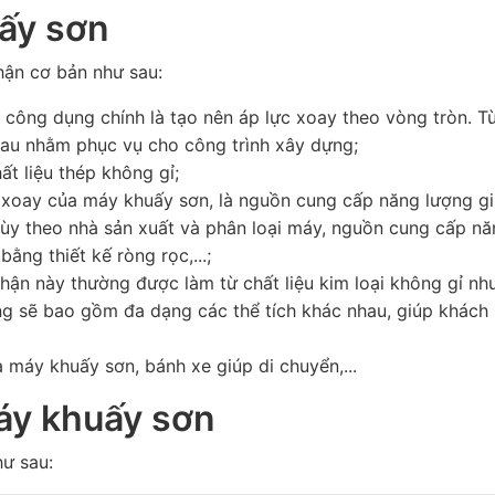
uấy sơn
ận cơ bản như sau:
 công dụng chính là tạo nên áp lực xoay theo vòng tròn. T
hau nhằm phục vụ cho công trình xây dựng;
t liệu thép không gỉ;
ục xoay của máy khuấy sơn, là nguồn cung cấp năng lượng g
tùy theo nhà sản xuất và phân loại máy, nguồn cung cấp n
ằng thiết kế ròng rọc,...;
hận này thường được làm từ chất liệu kim loại không gỉ như
ùng sẽ bao gồm đa dạng các thể tích khác nhau, giúp khách
 máy khuấy sơn, bánh xe giúp di chuyển,...
áy khuấy sơn
ư sau: