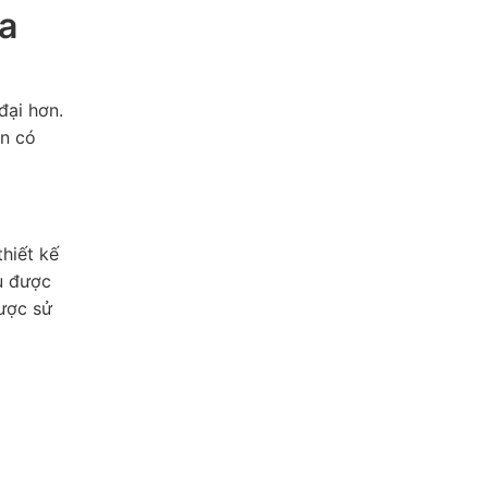
a
đại hơn.
ạn có
hiết kế
u được
được sử