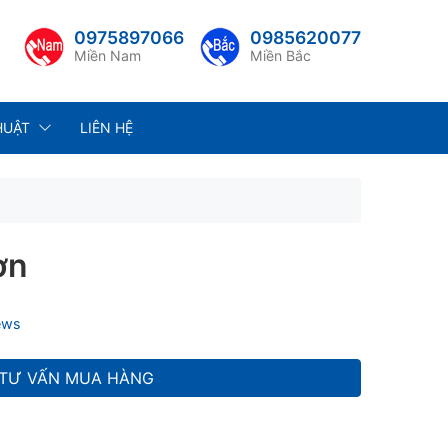
0975897066
0985620077
Miền Nam
Miền Bắc
HUẬT
LIÊN HỆ
ơn
ews
TƯ VẤN MUA HÀNG