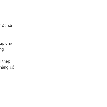
ừ đó sẽ
iúp cho
ăng
 thép,
 hàng có