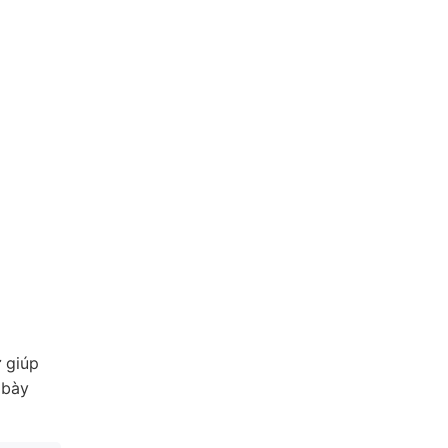
ư giúp
 bày