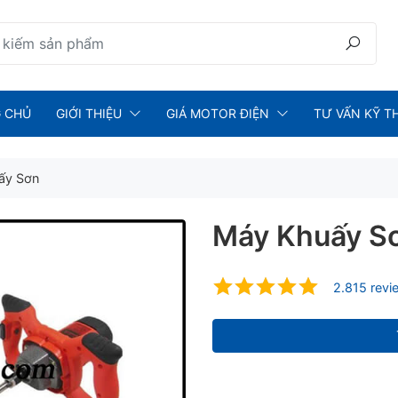
 CHỦ
GIỚI THIỆU
GIÁ MOTOR ĐIỆN
TƯ VẤN KỸ T
ấy Sơn
Máy Khuấy S
2.815 revi