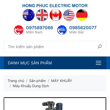
lose menu
ubmenu
0975897066
0985620077
ubmenu
Miền Nam
Miền Bắc
ubmenu
ubmenu
DANH MỤC SẢN PHẨM
Trang chủ
Sản phẩm
MÁY KHUẤY
Máy Khuấy Dung Dịch