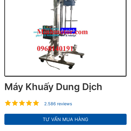
ubmenu
ubmenu
ubmenu
Máy Khuấy Dung Dịch
2.586 reviews
TƯ VẤN MUA HÀNG