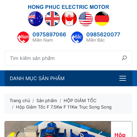
lose menu
ubmenu
0975897066
0985620077
ubmenu
Miền Nam
Miền Bắc
ubmenu
ubmenu
DANH MỤC SẢN PHẨM
Trang chủ
Sản phẩm
HỘP GIẢM TỐC
Hộp Giảm Tốc F 7.5Kw F 11Kw Trục Song Song