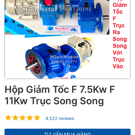
ubmenu
ubmenu
ubmenu
Hộp Giảm Tốc F 7.5Kw F
11Kw Trục Song Song
4.522 reviews
TƯ VẤN MUA HÀNG