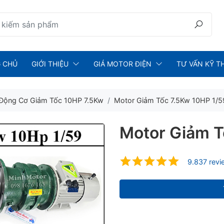
 CHỦ
GIỚI THIỆU
GIÁ MOTOR ĐIỆN
TƯ VẤN KỸ T
Động Cơ Giảm Tốc 10HP 7.5Kw
Motor Giảm Tốc 7.5Kw 10HP 1/5
Motor Giảm T
9.837 rev