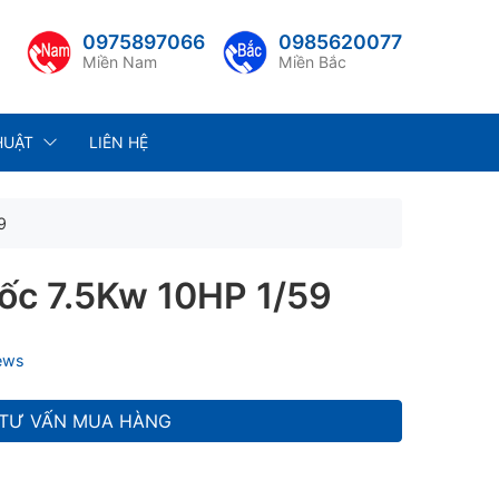
0975897066
0985620077
Miền Nam
Miền Bắc
HUẬT
LIÊN HỆ
9
ốc 7.5Kw 10HP 1/59
iews
TƯ VẤN MUA HÀNG