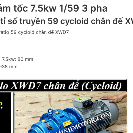
iảm tốc 7.5kw 1/59 3 pha
tỉ số truyền
59 cycloid chân đế 
ratio 59 cycloid chân đế XWD7
p
7.5kw
: 80 mm
: 938 mm