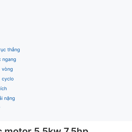
rục thẳng
c ngang
0 vòng
 cyclo
ích
ải nặng
r
c motor 5.5kw 7.5hp