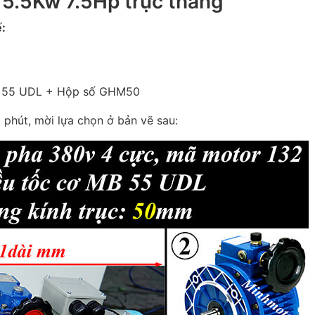
 5.5Kw 7.5Hp trục thẳng
ế:
B 55 UDL + Hộp số GHM50
1 phút, mời lựa chọn ở bản vẽ sau: