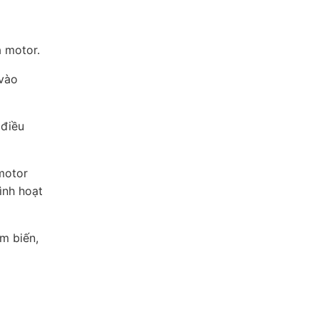
a motor.
 vào
 điều
motor
ình hoạt
m biến,