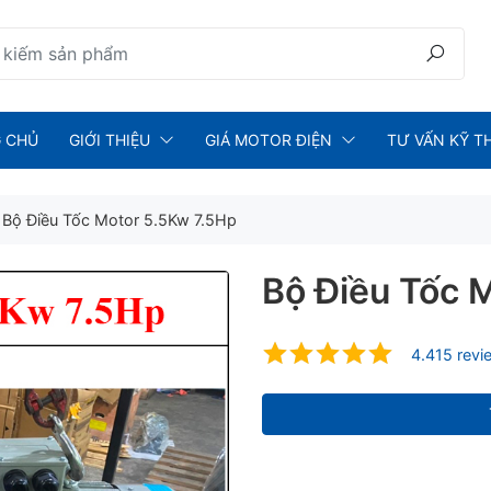
 CHỦ
GIỚI THIỆU
GIÁ MOTOR ĐIỆN
TƯ VẤN KỸ T
Bộ Điều Tốc Motor 5.5Kw 7.5Hp
Bộ Điều Tốc 
4.415 revi