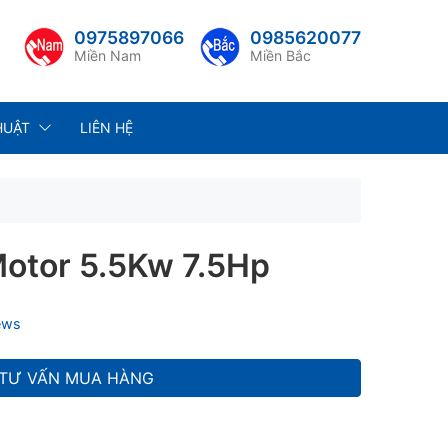
0975897066
0985620077
Miền Nam
Miền Bắc
HUẬT
LIÊN HỆ
Motor 5.5Kw 7.5Hp
ews
TƯ VẤN MUA HÀNG