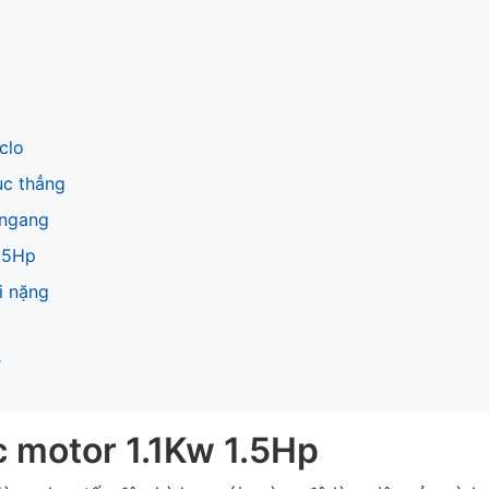
clo
ục thẳng
 ngang
1.5Hp
i nặng
r
c motor 1.1Kw 1.5Hp