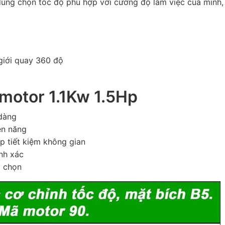
dùng chọn tốc độ phù hợp với cường độ làm việc của mình, 
 giới quay 360 độ
 motor 1.1Kw 1.5Hp
 dàng
ện năng
úp tiết kiệm không gian
nh xác
a chọn