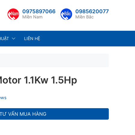
0975897066
0985620077
Miền Nam
Miền Bắc
HUẬT
LIÊN HỆ
otor 1.1Kw 1.5Hp
iews
TƯ VẤN MUA HÀNG