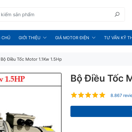
 CHỦ
GIỚI THIỆU
GIÁ MOTOR ĐIỆN
TƯ VẤN KỸ T
Bộ Điều Tốc Motor 1.1Kw 1.5Hp
Bộ Điều Tốc M
8.867 rev