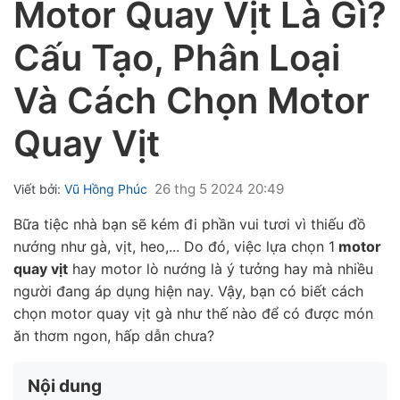
Motor Quay Vịt Là Gì?
Cấu Tạo, Phân Loại
Và Cách Chọn Motor
Quay Vịt
ubmenu
ubmenu
26 thg 5 2024 20:49
Viết bởi:
Vũ Hồng Phúc
ubmenu
Bữa tiệc nhà bạn sẽ kém đi phần vui tươi vì thiếu đồ
nướng như gà, vịt, heo,... Do đó, việc lựa chọn 1
motor
quay vịt
hay motor lò nướng là ý tưởng hay mà nhiều
người đang áp dụng hiện nay. Vậy, bạn có biết cách
chọn motor quay vịt gà như thế nào để có được món
ăn thơm ngon, hấp dẫn chưa?
Nội dung