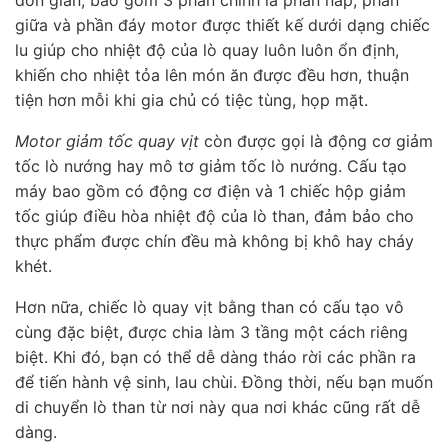
đơn giản, bao gồm 3 phần chính là phần nắp, phần
giữa và phần đáy motor được thiết kế dưới dạng chiếc
lu giúp cho nhiệt độ của lò quay luôn luôn ổn định,
khiến cho nhiệt tỏa lên món ăn được đều hơn, thuận
tiện hơn mỗi khi gia chủ có tiệc tùng, họp mặt.
Motor giảm tốc quay vịt
còn được gọi là động cơ giảm
tốc lò nướng hay mô tơ giảm tốc lò nướng. Cấu tạo
máy bao gồm có động cơ điện và 1 chiếc hộp giảm
tốc giúp điều hòa nhiệt độ của lò than, đảm bảo cho
thực phẩm được chín đều mà không bị khô hay cháy
khét.
Hơn nữa, chiếc lò quay vịt bằng than có cấu tạo vô
cùng đặc biệt, được chia làm 3 tầng một cách riêng
biệt. Khi đó, bạn có thể dễ dàng tháo rời các phần ra
để tiến hành vệ sinh, lau chùi. Đồng thời, nếu bạn muốn
di chuyển lò than từ nơi này qua nơi khác cũng rất dễ
dàng.