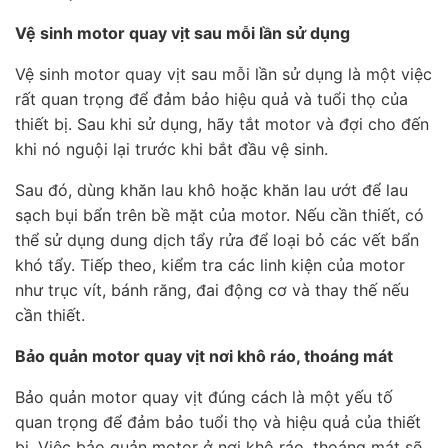
Vệ sinh motor quay vịt sau mỗi lần sử dụng
Vệ sinh motor quay vịt sau mỗi lần sử dụng là một việc
rất quan trọng để đảm bảo hiệu quả và tuổi thọ của
thiết bị. Sau khi sử dụng, hãy tắt motor và đợi cho đến
khi nó nguội lại trước khi bắt đầu vệ sinh.
Sau đó, dùng khăn lau khô hoặc khăn lau ướt để lau
sạch bụi bẩn trên bề mặt của motor. Nếu cần thiết, có
thể sử dụng dung dịch tẩy rửa để loại bỏ các vết bẩn
khó tẩy. Tiếp theo, kiểm tra các linh kiện của motor
như trục vít, bánh răng, đai động cơ và thay thế nếu
cần thiết.
Bảo quản motor quay vịt nơi khô ráo, thoáng mát
Bảo quản motor quay vịt đúng cách là một yếu tố
quan trọng để đảm bảo tuổi thọ và hiệu quả của thiết
bị. Việc bảo quản motor ở nơi khô ráo, thoáng mát sẽ