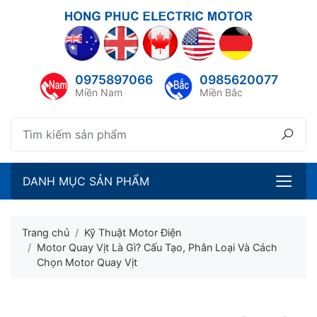
lose menu
ubmenu
0975897066
0985620077
ubmenu
Miền Nam
Miền Bắc
ubmenu
ubmenu
DANH MỤC SẢN PHẨM
Trang chủ
Kỹ Thuật Motor Điện
Motor Quay Vịt Là Gì? Cấu Tạo, Phân Loại Và Cách
Chọn Motor Quay Vịt