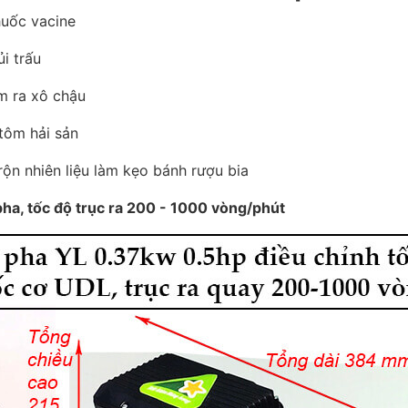
huốc vacine
i trấu
m ra xô chậu
tôm hải sản
ộn nhiên liệu làm kẹo bánh rượu bia
ha, tốc độ trục ra 200 - 1000 vòng/phút