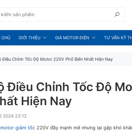
 CHỦ
GIỚI THIỆU
GIÁ MOTOR ĐIỆN
TƯ VẤN KỸ T
ộ Điều Chỉnh Tốc Độ Motor 220V Phổ Biến Nhất Hiện Nay
ộ Điều Chỉnh Tốc Độ M
hất Hiện Nay
5 2024 23:12
motor giảm tốc
220V đầy mạnh mẽ nhưng lại gặp khó khăn