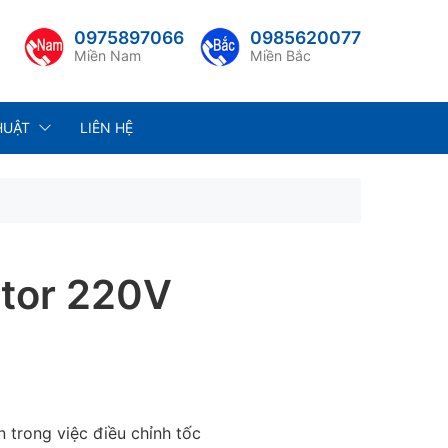
0975897066
0985620077
Miền Nam
Miền Bắc
HUẬT
LIÊN HỆ
otor 220V
 trong việc
điều chỉnh tốc