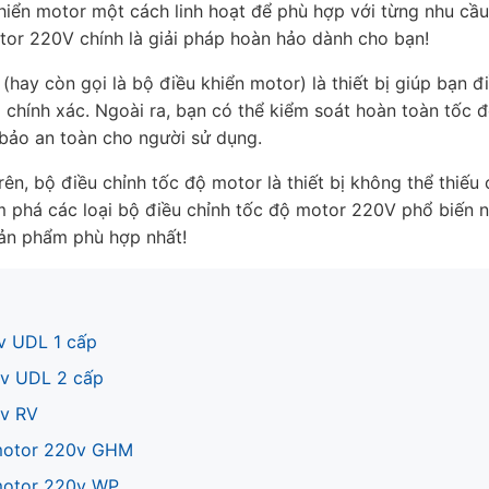
hiển
motor một cách linh hoạt để phù hợp với từng nhu cầ
otor 220V
chính là giải pháp hoàn hảo dành cho bạn!
(hay còn gọi là
bộ điều khiển motor) là thiết bị giúp bạn
đ
chính xác. Ngoài ra, bạn có thể
kiểm soát
hoàn toàn tốc đ
bảo an toàn cho người sử dụng.
rên,
bộ điều chỉnh tốc độ motor
là thiết bị không thể thiếu
 phá các loại
bộ điều chỉnh tốc độ motor 220V phổ biến n
sản phẩm phù hợp nhất!
v UDL 1 cấp
0v UDL 2 cấp
0v RV
 motor 220v GHM
 motor 220v WP