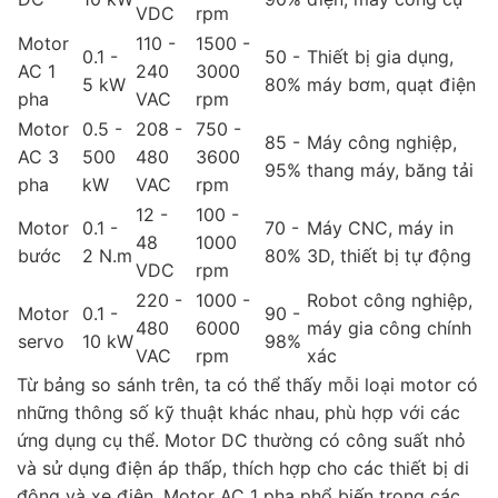
VDC
rpm
Motor
110 -
1500 -
0.1 -
50 -
Thiết bị gia dụng,
AC 1
240
3000
5 kW
80%
máy bơm, quạt điện
pha
VAC
rpm
Motor
0.5 -
208 -
750 -
85 -
Máy công nghiệp,
AC 3
500
480
3600
95%
thang máy, băng tải
pha
kW
VAC
rpm
12 -
100 -
Motor
0.1 -
70 -
Máy CNC, máy in
48
1000
bước
2 N.m
80%
3D, thiết bị tự động
VDC
rpm
220 -
1000 -
Robot công nghiệp,
Motor
0.1 -
90 -
480
6000
máy gia công chính
servo
10 kW
98%
VAC
rpm
xác
Từ bảng so sánh trên, ta có thể thấy mỗi loại motor có
những thông số kỹ thuật khác nhau, phù hợp với các
ứng dụng cụ thể. Motor DC thường có công suất nhỏ
và sử dụng điện áp thấp, thích hợp cho các thiết bị di
động và xe điện. Motor AC 1 pha phổ biến trong các