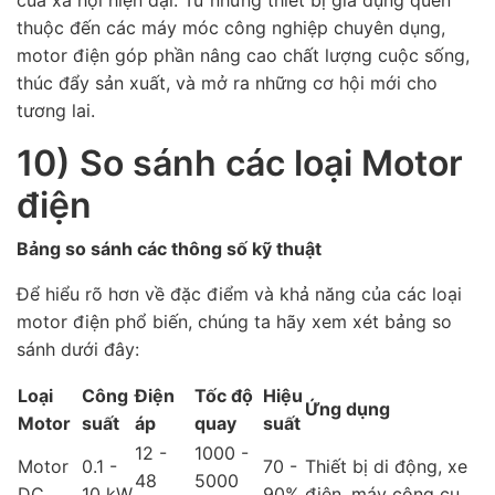
thuộc đến các máy móc công nghiệp chuyên dụng,
motor điện góp phần nâng cao chất lượng cuộc sống,
thúc đẩy sản xuất, và mở ra những cơ hội mới cho
tương lai.
10) So sánh các loại Motor
điện
Bảng so sánh các thông số kỹ thuật
Để hiểu rõ hơn về đặc điểm và khả năng của các loại
motor điện phổ biến, chúng ta hãy xem xét bảng so
sánh dưới đây:
Loại
Công
Điện
Tốc độ
Hiệu
Ứng dụng
Motor
suất
áp
quay
suất
12 -
1000 -
Motor
0.1 -
70 -
Thiết bị di động, xe
48
5000
DC
10 kW
90%
điện, máy công cụ