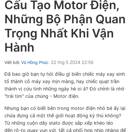
Cấu Tạo Motor Điện,
Những Bộ Phận Quan
Trọng Nhất Khi Vận
Hành
ubmenu
ubmenu
22 thg 5 2024 22:56
Viết bởi:
Vũ Hồng Phúc
ubmenu
Đã bao giờ bạn tự hỏi điều gì biến chiếc máy xay sinh
tố thành cỗ máy xay mịn màng, hay chiếc quạt trần
thành vị cứu tinh những ngày hè oi ả? Đó chính là nhờ
"trái tim" của chúng -
Motor điện.
Nhưng bạn có biết bên trong
motor điện
nhỏ bé ấy lại
chứa đựng cả một thế giới hoạt động kỳ thú không?
Từ những cuộn dây
stato
được sắp xếp khéo léo
đến
rô-to
quay vun vút, tất cả phối hợp nhịp nhàng để