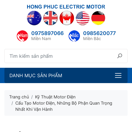
lose menu
ubmenu
0975897066
0985620077
ubmenu
Miền Nam
Miền Bắc
ubmenu
ubmenu
DANH MỤC SẢN PHẨM
Trang chủ
Kỹ Thuật Motor Điện
Cấu Tạo Motor Điện, Những Bộ Phận Quan Trọng
Nhất Khi Vận Hành