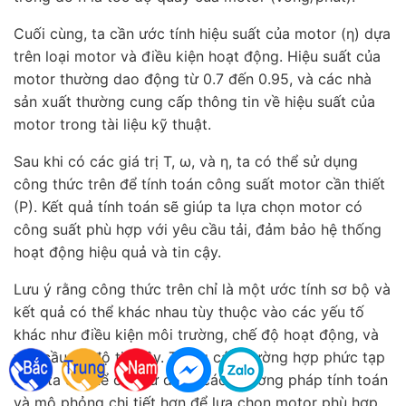
Cuối cùng, ta cần ước tính hiệu suất của motor (η) dựa
trên loại motor và điều kiện hoạt động. Hiệu suất của
motor thường dao động từ 0.7 đến 0.95, và các nhà
sản xuất thường cung cấp thông tin về hiệu suất của
motor trong tài liệu kỹ thuật.
Sau khi có các giá trị T, ω, và η, ta có thể sử dụng
công thức trên để tính toán công suất motor cần thiết
(P). Kết quả tính toán sẽ giúp ta lựa chọn motor có
công suất phù hợp với yêu cầu tải, đảm bảo hệ thống
hoạt động hiệu quả và tin cậy.
Lưu ý rằng công thức trên chỉ là một ước tính sơ bộ và
kết quả có thể khác nhau tùy thuộc vào các yếu tố
khác như điều kiện môi trường, chế độ hoạt động, và
yêu cầu về độ tin cậy. Trong các trường hợp phức tạp
hơn, ta có thể cần sử dụng các phương pháp tính toán
và mô phỏng chi tiết hơn để lựa chọn motor phù hợp.