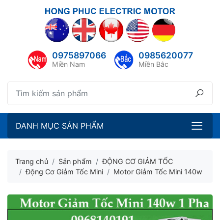
lose menu
ubmenu
0975897066
0985620077
ubmenu
Miền Nam
Miền Bắc
ubmenu
ubmenu
DANH MỤC SẢN PHẨM
Trang chủ
Sản phẩm
ĐỘNG CƠ GIẢM TỐC
Động Cơ Giảm Tốc Mini
Motor Giảm Tốc Mini 140w