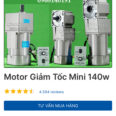
ubmenu
ubmenu
ubmenu
Motor Giảm Tốc Mini 140w
4.594 reviews
TƯ VẤN MUA HÀNG