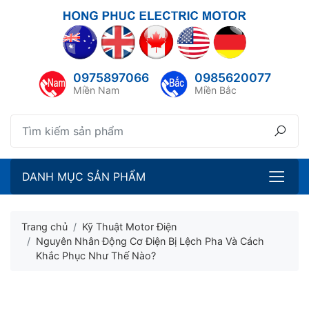
lose menu
ubmenu
0975897066
0985620077
ubmenu
Miền Nam
Miền Bắc
ubmenu
ubmenu
DANH MỤC SẢN PHẨM
Trang chủ
Kỹ Thuật Motor Điện
Nguyên Nhân Động Cơ Điện Bị Lệch Pha Và Cách
Khắc Phục Như Thế Nào?