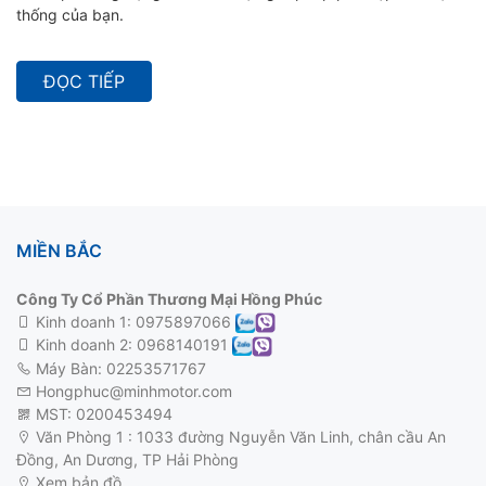
thống của bạn.
ĐỌC TIẾP
MIỀN BẮC
Công Ty Cổ Phần Thương Mại Hồng Phúc
Kinh doanh 1:
0975897066
Kinh doanh 2:
0968140191
Máy Bàn: 02253571767
Hongphuc@minhmotor.com
MST: 0200453494
Văn Phòng 1 : 1033 đường Nguyễn Văn Linh, chân cầu An
Đồng, An Dương, TP Hải Phòng
Xem bản đồ
động cơ 3 pha