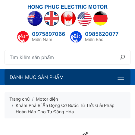
lose menu
ubmenu
0975897066
0985620077
ubmenu
Miền Nam
Miền Bắc
ubmenu
ubmenu
DANH MỤC SẢN PHẨM
Trang chủ
Motor điện
Khám Phá Bí Ẩn Động Cơ Bước Từ Trở: Giải Pháp
Hoàn Hảo Cho Tự Động Hóa