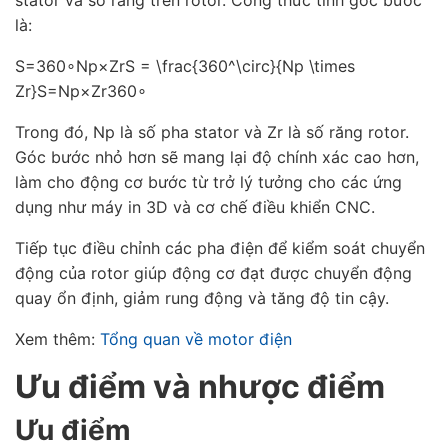
là:
S=360∘Np×ZrS = \frac{360^\circ}{Np \times
Zr}S=Np×Zr360∘
Trong đó, Np là số pha stator và Zr là số răng rotor.
Góc bước nhỏ hơn sẽ mang lại độ chính xác cao hơn,
làm cho động cơ bước từ trở lý tưởng cho các ứng
dụng như máy in 3D và cơ chế điều khiển CNC.
Tiếp tục điều chỉnh các pha điện để kiểm soát chuyển
động của rotor giúp động cơ đạt được chuyển động
quay ổn định, giảm rung động và tăng độ tin cậy.
Xem thêm:
Tổng quan về motor điện
Ưu điểm và nhược điểm
Ưu điểm