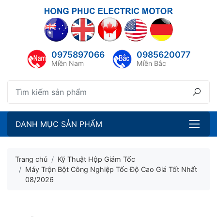
lose menu
ubmenu
0975897066
0985620077
ubmenu
Miền Nam
Miền Bắc
ubmenu
ubmenu
DANH MỤC SẢN PHẨM
Trang chủ
Kỹ Thuật Hộp Giảm Tốc
Máy Trộn Bột Công Nghiệp Tốc Độ Cao Giá Tốt Nhất
08/2026