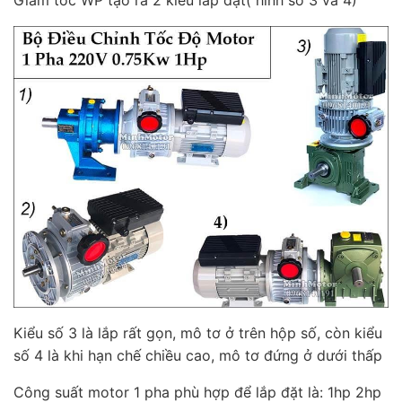
Giảm tốc WP tạo ra 2 kiểu lắp đặt( hình số 3 và 4)
Kiểu số 3 là lắp rất gọn, mô tơ ở trên hộp số, còn kiểu
số 4 là khi hạn chế chiều cao, mô tơ đứng ở dưới thấp
Công suất motor 1 pha phù hợp để lắp đặt là: 1hp 2hp