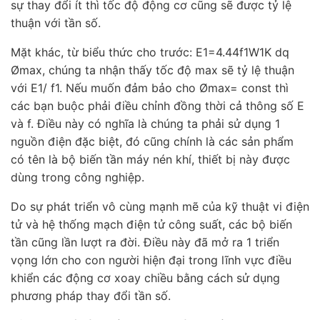
sự thay đổi ít thì tốc độ động cơ cũng sẽ được tỷ lệ
thuận với tần số.
Mặt khác, từ biểu thức cho trước: E1=4.44f1W1K dq
Ømax, chúng ta nhận thấy tốc độ max sẽ tỷ lệ thuận
với E1/ f1. Nếu muốn đảm bảo cho Ømax= const thì
các bạn buộc phải điều chỉnh đồng thời cả thông số E
và f. Điều này có nghĩa là chúng ta phải sử dụng 1
nguồn điện đặc biệt, đó cũng chính là các sản phẩm
có tên là bộ biến tần máy nén khí, thiết bị này được
dùng trong công nghiệp.
Do sự phát triển vô cùng mạnh mẽ của kỹ thuật vi điện
tử và hệ thống mạch điện tử công suất, các bộ biến
tần cũng lần lượt ra đời. Điều này đã mở ra 1 triển
vọng lớn cho con người hiện đại trong lĩnh vực điều
khiển các động cơ xoay chiều bằng cách sử dụng
phương pháp thay đổi tần số.