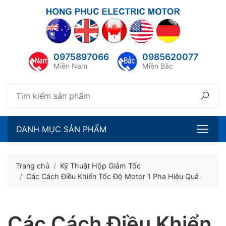
lose menu
ubmenu
0975897066
0985620077
ubmenu
Miền Nam
Miền Bắc
ubmenu
ubmenu
DANH MỤC SẢN PHẨM
Trang chủ
Kỹ Thuật Hộp Giảm Tốc
Các Cách Điều Khiển Tốc Độ Motor 1 Pha Hiệu Quả
Các Cách Điều Khiển