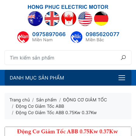
lose menu
ubmenu
0975897066
0985620077
ubmenu
Miền Nam
Miền Bắc
ubmenu
ubmenu
DANH MỤC SẢN PHẨM
Trang chủ
Sản phẩm
ĐỘNG CƠ GIẢM TỐC
Động Cơ Giảm Tốc ABB
Động Cơ Giảm Tốc ABB 0.75Kw 0.37Kw