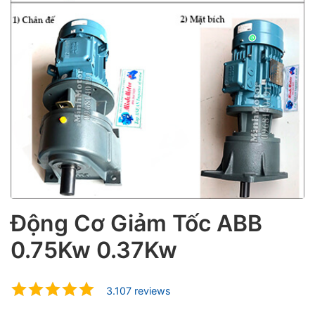
ubmenu
ubmenu
ubmenu
Động Cơ Giảm Tốc ABB
0.75Kw 0.37Kw
3.107 reviews