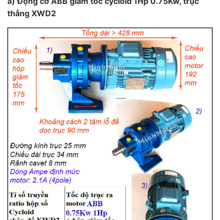
a) Động cơ ABB giảm tốc cycloid 1Hp 0.75Kw, trục
thẳng XWD2