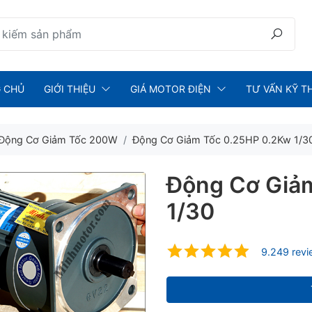
 CHỦ
GIỚI THIỆU
GIÁ MOTOR ĐIỆN
TƯ VẤN KỸ T
Động Cơ Giảm Tốc 200W
Động Cơ Giảm Tốc 0.25HP 0.2Kw 1/3
Động Cơ Giả
1/30
9.249 rev