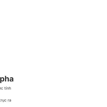
 pha
c tính
trục ra