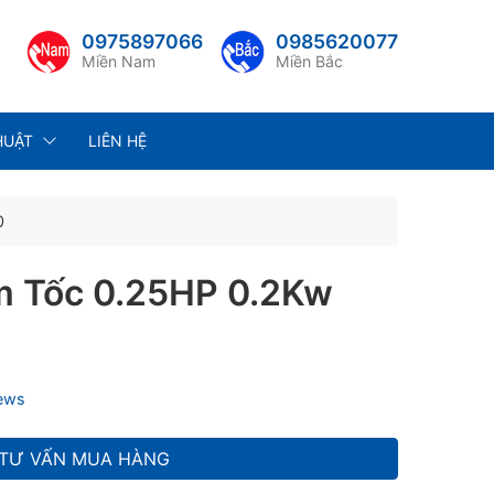
0975897066
0985620077
Miền Nam
Miền Bắc
HUẬT
LIÊN HỆ
0
m Tốc 0.25HP 0.2Kw
iews
TƯ VẤN MUA HÀNG