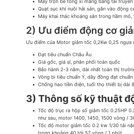
Máy trộn bê tông xi măng băng tải truyền
Quạt sục khí nuôi hải sản, gắn vào động 
Máy khai thác khoáng sản trong hầm mỏ, t
2) Ưu điểm động cơ gi
Ưu điểm của Motor giảm tốc 0,2Kw 0,25 ngựa r
Đạt tiêu chuẩn Châu Âu
Giá gốc, giá sỉ, phân phối toàn quốc
Bảo hành 2-3 năm, dài nhất toàn thị trườn
Vòng bi tiêu chuẩn Ý, dây đồng đạt chuẩ
Chống hao tiền điện, tuổi thọ thiết bị dài
3) Thông số kỹ thuật đ
Tốc độ trục ra hộp số giảm tốc 0.25HP 0.
như sau, motor 1400, 1450, 1500 vòng / 30
Tốc độ motor giảm tốc 0.2 kw 1/30 tải nặng
trong khoảng 40 tới 57 vòng / 1 phút.