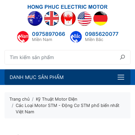
lose menu
ubmenu
0975897066
0985620077
ubmenu
Miền Nam
Miền Bắc
ubmenu
ubmenu
DANH MỤC SẢN PHẨM
Trang chủ
Kỹ Thuật Motor Điện
Các Loại Motor STM - Động Cơ STM phổ biến nhất
Việt Nam