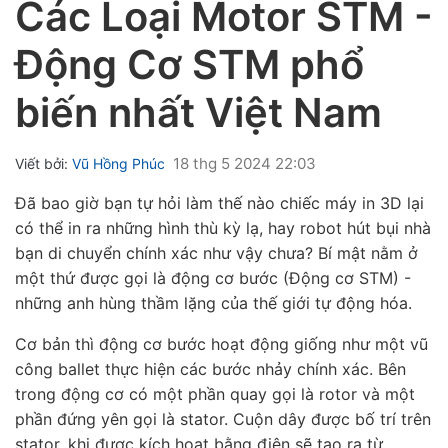
Các Loại Motor STM -
Động Cơ STM phổ
biến nhất Việt Nam
ubmenu
18 thg 5 2024 22:03
Viết bởi:
Vũ Hồng Phúc
ubmenu
Đã bao giờ bạn tự hỏi làm thế nào chiếc máy in 3D lại
có thể in ra những hình thù kỳ lạ, hay robot hút bụi nhà
ubmenu
bạn di chuyển chính xác như vậy chưa? Bí mật nằm ở
một thứ được gọi là
động cơ bước (Động cơ STM)
-
những anh hùng thầm lặng của thế giới tự động hóa.
Cơ bản thì động cơ bước hoạt động giống như một vũ
công ballet thực hiện các bước nhảy chính xác. Bên
trong động cơ có một phần quay gọi là
rotor
và một
phần đứng yên gọi là
stator.
Cuộn dây
được bố trí trên
stator, khi được kích hoạt bằng điện sẽ tạo ra từ