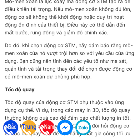
Mô-men xoắn là lực xoay mà động cơ STM tạo ra để
điều khiển tải trọng. Nếu mô-men xoắn không đủ lớn,
động cơ sẽ không thể khởi động hoặc duy trì hoạt
động ổn định của thiết bị. Điều này có thể dẫn đến
mất bước, rung động và giảm độ chính xác.
Do đó, khi chọn động cơ STM, hãy đảm bảo rằng mô-
men xoắn của nó vượt trội hơn so với yêu cầu của ứng
dụng. Bạn cũng nên tính đến các yếu tố như ma sát,
quán tính và tải trọng thay đổi để chọn được động cơ
có mô-men xoắn dự phòng phù hợp.
Tốc độ quay
Tốc độ quay của động cơ STM phụ thuộc vào ứng
dụng cụ thể. Ví dụ, trong các máy in 3D, tốc độ quay
thường không quá cao để đảm bảo chất lượng in tốt.
Trong khi đó, các máy phay CNC lại đòi hỏi động cơ
có tốc độ quay cao để đạt năng suất gia công tối ưu.