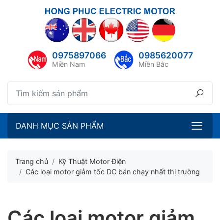
lose menu
ubmenu
0975897066
0985620077
ubmenu
Miền Nam
Miền Bắc
ubmenu
ubmenu
DANH MỤC SẢN PHẨM
Trang chủ
Kỹ Thuật Motor Điện
Các loại motor giảm tốc DC bán chạy nhất thị trường
Các loại motor giảm